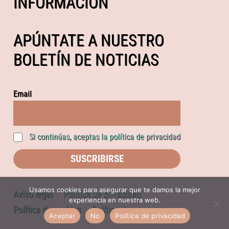
INFORMACIÓN
APÚNTATE A NUESTRO
BOLETÍN DE NOTICIAS
Email
Si continúas, aceptas la política de privacidad
Usamos cookies para asegurar que te damos la mejor
Aviso legal
Política de privacidad
experiencia en nuestra web.
Política de cookies
Política de compras
Aceptar
No
Política de privacidad