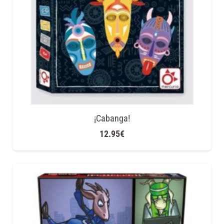
¡Cabanga!
12.95
€