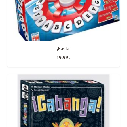
¡Basta!
19.99
€