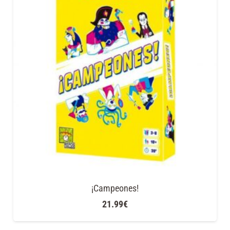
¡Campeones!
21.99
€