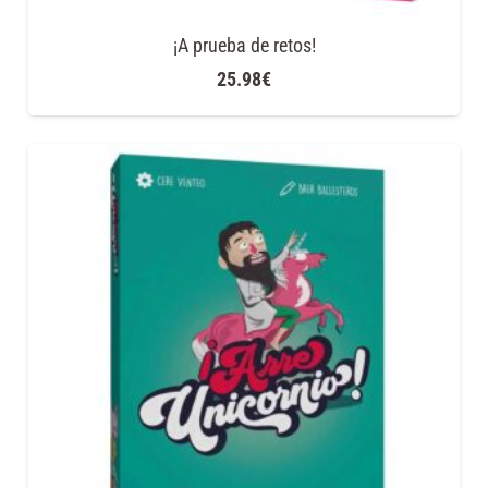
¡A prueba de retos!
25.98
€