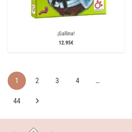
¡Gallina!
12.95
€
1
2
3
4
…
44