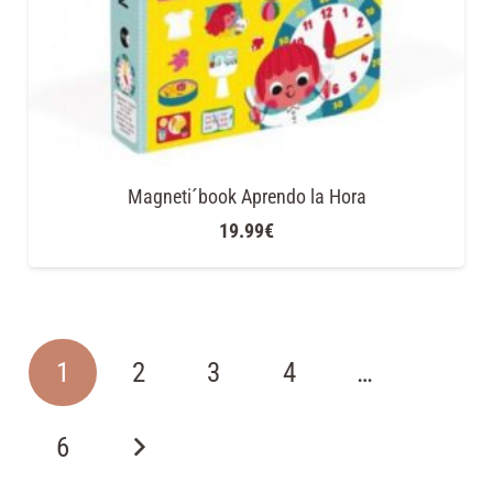
Magneti´book Aprendo la Hora
19.99
€
1
2
3
4
…
6