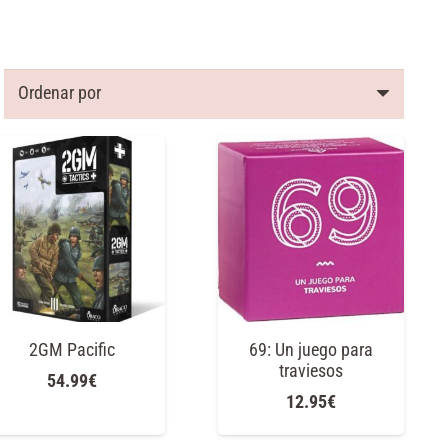
2GM Pacific
69: Un juego para
traviesos
54.99
€
12.95
€