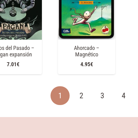
os del Pasado –
Ahorcado –
gan expansión
Magnético
7.01
€
4.95
€
1
2
3
4