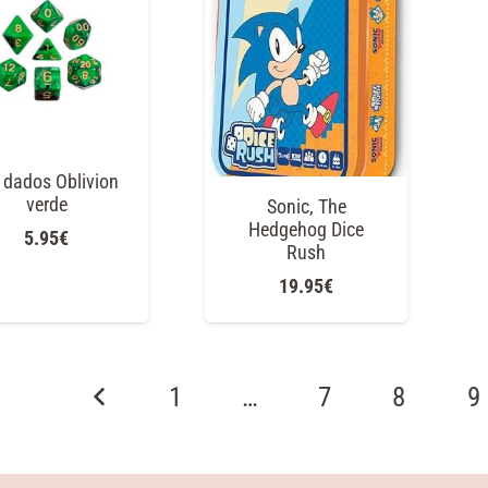
 dados Oblivion
verde
Sonic, The
Hedgehog Dice
5.95
€
Rush
19.95
€
1
…
7
8
9