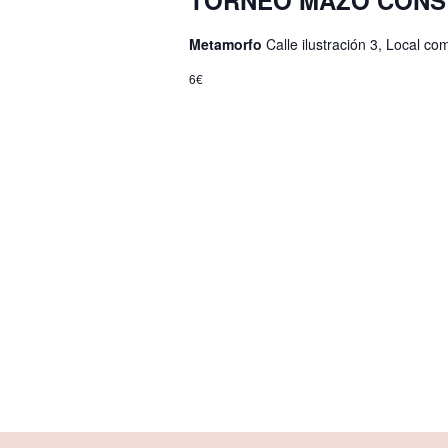
TORNEO MAZO CONST
Metamorfo
Calle ilustración 3, Local 
6€