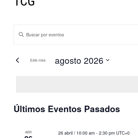
TCG
Navegación
Introduce
de
la
búsqueda
palabra
agosto 2026
Este mes
clave.
y
Busca
Selecciona
vistas
Eventos
la
de
para
fecha.
la
Eventos
Calendario
Últimos Eventos Pasados
palabra
clave.
de
Eventos
ABR
26 abril / 10:00 am
-
2:30 pm
UTC+0