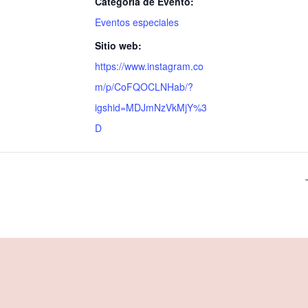
Categoría de Evento:
Eventos especiales
Sitio web:
https://www.instagram.co
m/p/CoFQOCLNHab/?
igshid=MDJmNzVkMjY%3
D