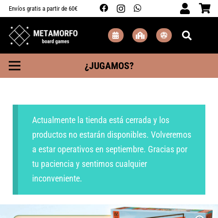
Envíos gratis a partir de 60€
¿JUGAMOS?
Actualmente la tienda está cerrada y los
productos no estarán disponibles. Volveremos
a estar operativos en septiembre. Gracias por
tu paciencia y sentimos cualquier
inconveniente.