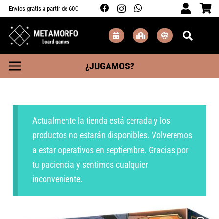
Envíos gratis a partir de 60€
¿JUGAMOS?
Actualmente la tienda está cerrada y los
productos no estarán disponibles. Volveremos
a estar operativos en septiembre. Gracias por
tu paciencia y sentimos cualquier
inconveniente.