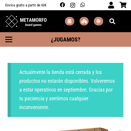
Envíos gratis a partir de 60€
¿JUGAMOS?
Actualmente la tienda está cerrada y los
productos no estarán disponibles. Volveremos
a estar operativos en septiembre. Gracias por
tu paciencia y sentimos cualquier
inconveniente.