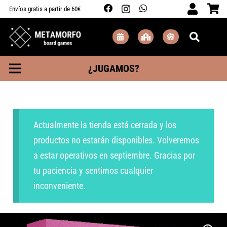
Envíos gratis a partir de 60€
¿JUGAMOS?
Actualmente la tienda está cerrada y los
productos no estarán disponibles. Volveremos
a estar operativos en septiembre. Gracias por
tu paciencia y sentimos cualquier
inconveniente.