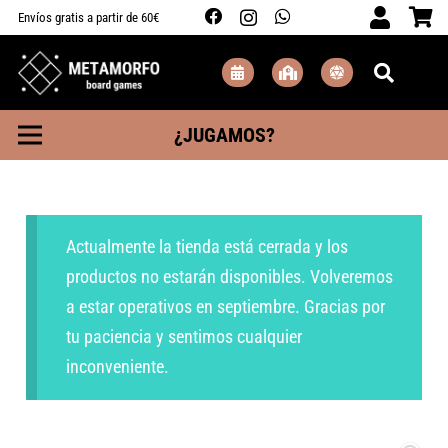
Envíos gratis a partir de 60€
¿JUGAMOS?
Actualmente la tienda está cerrada y los
productos no estarán disponibles. Volveremos
a estar operativos en septiembre. Gracias por
tu paciencia y sentimos cualquier
inconveniente.