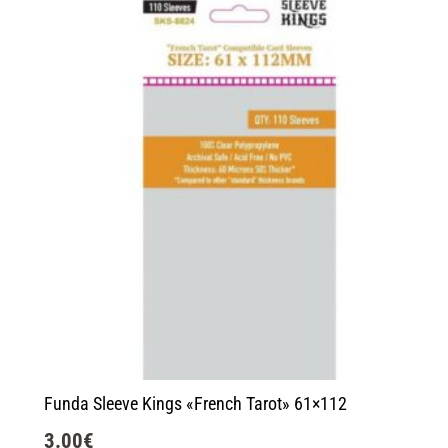
Funda Sleeve Kings «French Tarot» 61×112
3.00
€