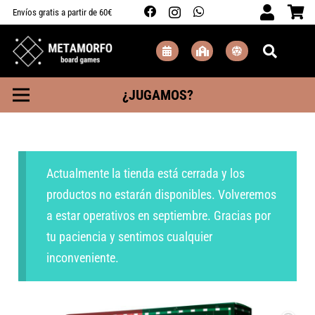
Envíos gratis a partir de 60€
¿JUGAMOS?
Actualmente la tienda está cerrada y los
productos no estarán disponibles. Volveremos
a estar operativos en septiembre. Gracias por
tu paciencia y sentimos cualquier
inconveniente.