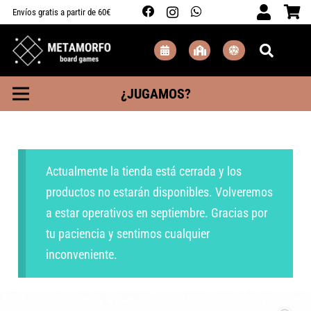
Envíos gratis a partir de 60€
¿JUGAMOS?
Actualmente la tienda está cerrada y los
productos no estarán disponibles. Volveremos
a estar operativos en septiembre. Gracias por
tu paciencia y sentimos cualquier
inconveniente.