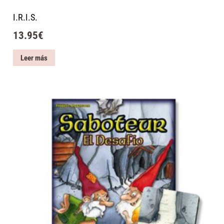
I.R.I.S.
13.95
€
Leer más