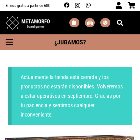
Envíos gratis a partir de 60€
¿JUGAMOS?
Actualmente la tienda está cerrada y los
productos no estarán disponibles. Volveremos
a estar operativos en septiembre. Gracias por
tu paciencia y sentimos cualquier
inconveniente.