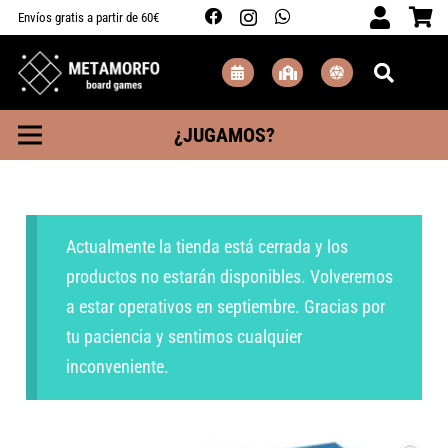
Envíos gratis a partir de 60€
¿JUGAMOS?
Actualmente la tienda está cerrada y los
productos no estarán disponibles. Volveremos
a estar operativos en septiembre. Gracias por
tu paciencia y sentimos cualquier
inconveniente.