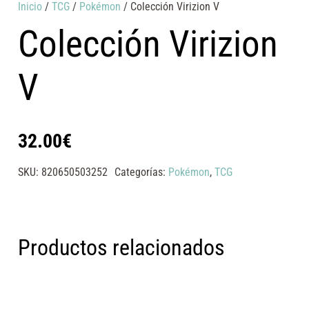
Inicio
/
TCG
/
Pokémon
/ Colección Virizion V
Colección Virizion
V
32.00
€
SKU:
820650503252
Categorías:
Pokémon
,
TCG
Productos relacionados