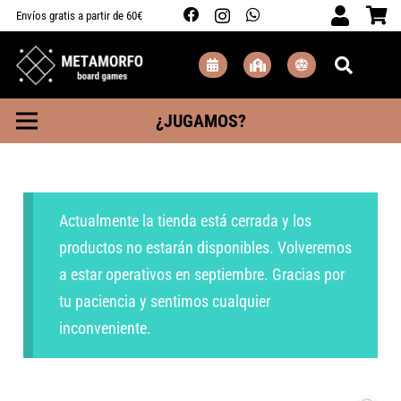
Envíos gratis a partir de 60€
¿JUGAMOS?
Actualmente la tienda está cerrada y los
productos no estarán disponibles. Volveremos
a estar operativos en septiembre. Gracias por
tu paciencia y sentimos cualquier
inconveniente.