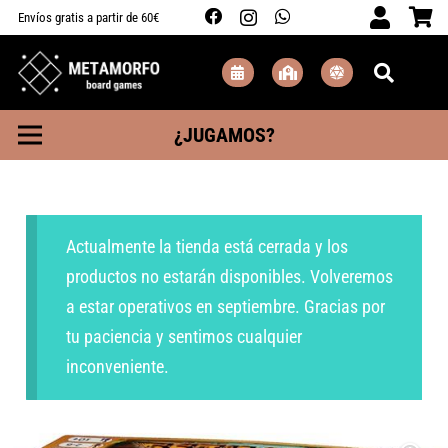
Envíos gratis a partir de 60€
¿JUGAMOS?
Actualmente la tienda está cerrada y los
productos no estarán disponibles. Volveremos
a estar operativos en septiembre. Gracias por
tu paciencia y sentimos cualquier
inconveniente.