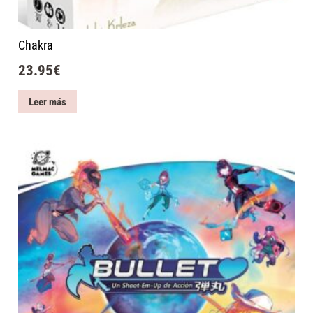
Chakra
23.95
€
Leer más