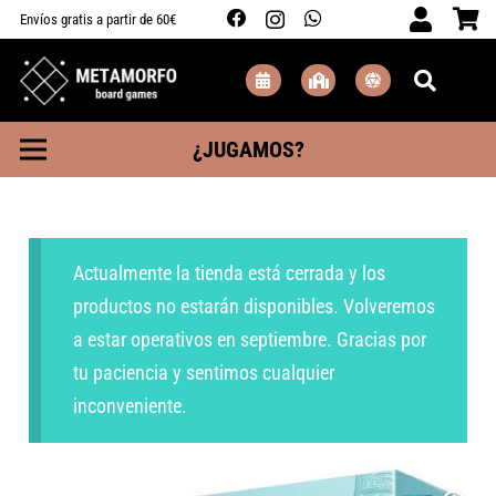
Envíos gratis a partir de 60€
¿JUGAMOS?
Actualmente la tienda está cerrada y los
productos no estarán disponibles. Volveremos
a estar operativos en septiembre. Gracias por
tu paciencia y sentimos cualquier
inconveniente.