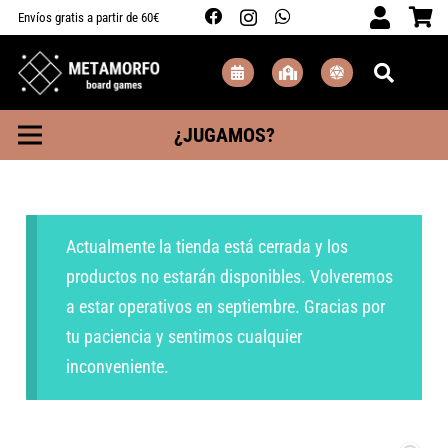
Envíos gratis a partir de 60€
¿JUGAMOS?
Actualmente la tienda está cerrada y los
productos no estarán disponibles. Volveremos
a estar operativos en septiembre. Gracias por
tu paciencia y sentimos cualquier
inconveniente.