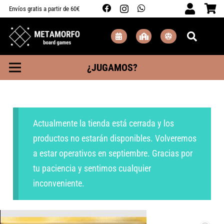
Envíos gratis a partir de 60€
¿JUGAMOS?
Actualmente la tienda está cerrada y los
productos no estarán disponibles. Volveremos
a estar operativos en septiembre. Gracias por
tu paciencia y sentimos cualquier
inconveniente.