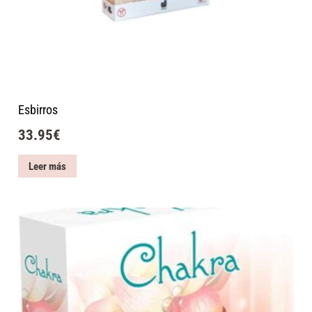
Esbirros
33.95
€
Leer más