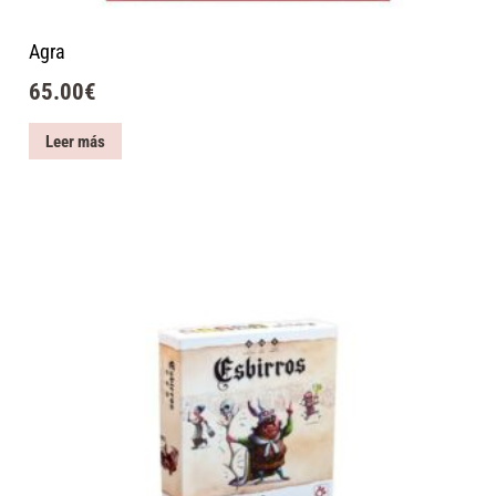
Agra
65.00
€
Leer más