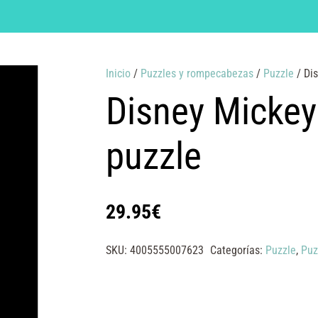
Inicio
/
Puzzles y rompecabezas
/
Puzzle
/ Di
Disney Micke
puzzle
29.95
€
SKU:
4005555007623
Categorías:
Puzzle
,
Puz