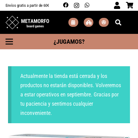
Envíos gratis a partir de 60€
¿JUGAMOS?
Actualmente la tienda está cerrada y los
productos no estarán disponibles. Volveremos
a estar operativos en septiembre. Gracias por
tu paciencia y sentimos cualquier
inconveniente.