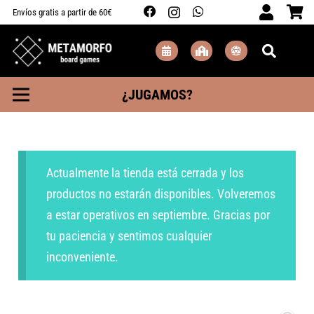
Envíos gratis a partir de 60€
¿JUGAMOS?
Actualmente la tienda está cerrada y los
productos no estarán disponibles. Volveremos
a estar operativos en septiembre. Gracias por
tu paciencia y sentimos cualquier
inconveniente.