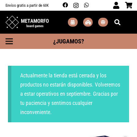
Envíos gratis a partir de 60€
¿JUGAMOS?
Actualmente la tienda está cerrada y los
productos no estarán disponibles. Volveremos
a estar operativos en septiembre. Gracias por
tu paciencia y sentimos cualquier
inconveniente.