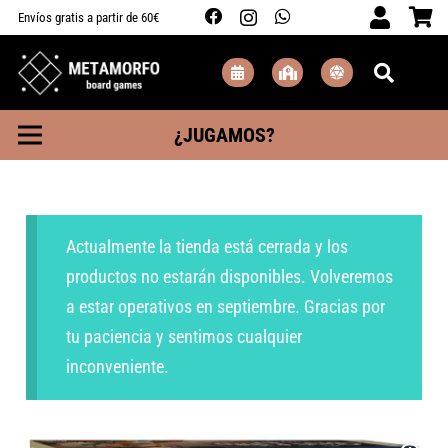
Envíos gratis a partir de 60€
¿JUGAMOS?
Actualmente la tienda está cerrada y los
productos no estarán disponibles. Volveremos
a estar operativos en septiembre. Gracias por
tu paciencia y sentimos cualquier
inconveniente.