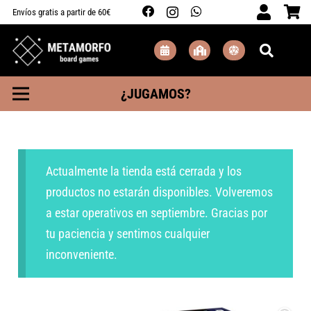
Envíos gratis a partir de 60€
¿JUGAMOS?
Actualmente la tienda está cerrada y los
productos no estarán disponibles. Volveremos
a estar operativos en septiembre. Gracias por
tu paciencia y sentimos cualquier
inconveniente.