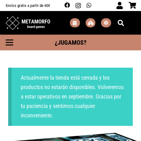
Envíos gratis a partir de 60€
¿JUGAMOS?
Actualmente la tienda está cerrada y los
productos no estarán disponibles. Volveremos
a estar operativos en septiembre. Gracias por
tu paciencia y sentimos cualquier
inconveniente.