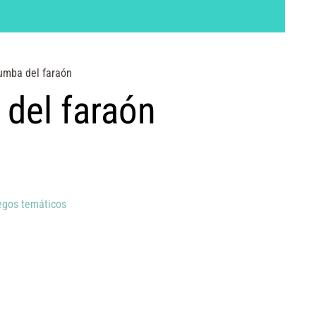
tumba del faraón
 del faraón
egos temáticos