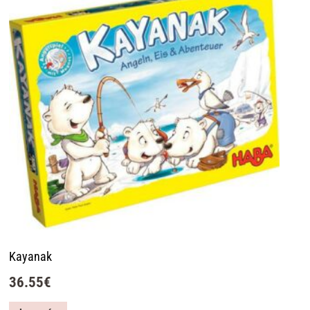
Kayanak
36.55
€