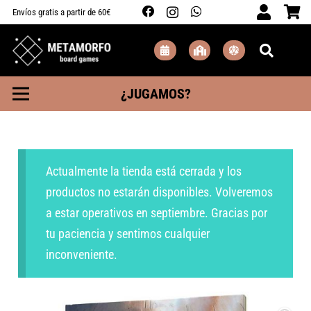
Envíos gratis a partir de 60€
¿JUGAMOS?
Actualmente la tienda está cerrada y los
productos no estarán disponibles. Volveremos
a estar operativos en septiembre. Gracias por
tu paciencia y sentimos cualquier
inconveniente.