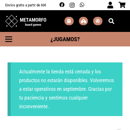
Envíos gratis a partir de 60€
¿JUGAMOS?
Actualmente la tienda está cerrada y los
productos no estarán disponibles. Volveremos
a estar operativos en septiembre. Gracias por
tu paciencia y sentimos cualquier
inconveniente.