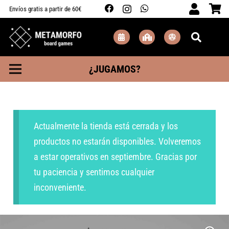
Envíos gratis a partir de 60€
¿JUGAMOS?
Actualmente la tienda está cerrada y los
productos no estarán disponibles. Volveremos
a estar operativos en septiembre. Gracias por
tu paciencia y sentimos cualquier
inconveniente.