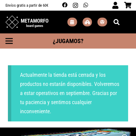
Envíos gratis a partir de 60€
¿JUGAMOS?
Actualmente la tienda está cerrada y los
productos no estarán disponibles. Volveremos
a estar operativos en septiembre. Gracias por
tu paciencia y sentimos cualquier
inconveniente.