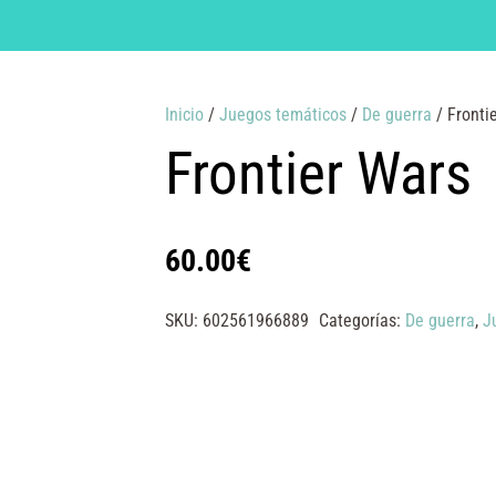
Inicio
/
Juegos temáticos
/
De guerra
/ Fronti
Frontier Wars
60.00
€
SKU:
602561966889
Categorías:
De guerra
,
J