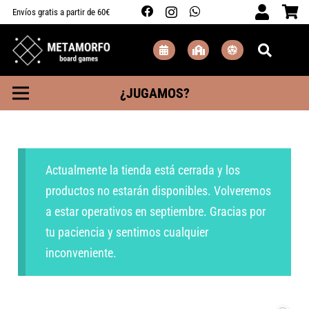
Envíos gratis a partir de 60€
¿JUGAMOS?
Actualmente la tienda está cerrada y los
productos no estarán disponibles. Volveremos
a estar operativos en septiembre. Gracias por
tu paciencia y sentimos cualquier
inconveniente.