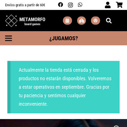
Envíos gratis a partir de 60€
¿JUGAMOS?
Actualmente la tienda está cerrada y los
productos no estarán disponibles. Volveremos
a estar operativos en septiembre. Gracias por
tu paciencia y sentimos cualquier
inconveniente.