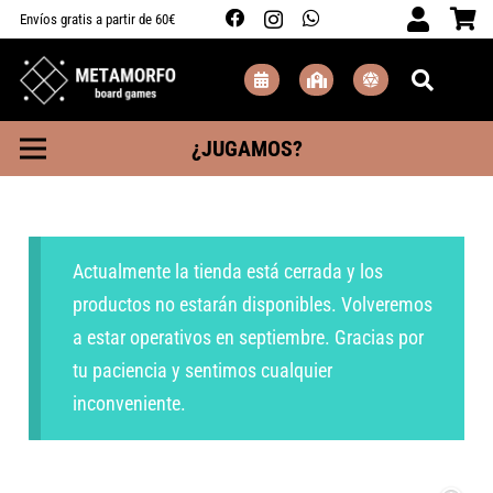
Envíos gratis a partir de 60€
¿JUGAMOS?
Actualmente la tienda está cerrada y los
productos no estarán disponibles. Volveremos
a estar operativos en septiembre. Gracias por
tu paciencia y sentimos cualquier
inconveniente.