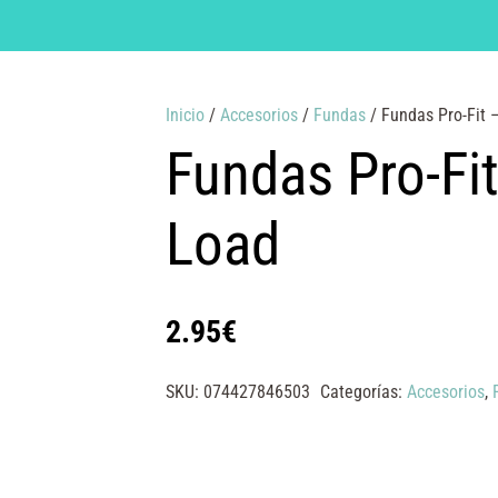
Inicio
/
Accesorios
/
Fundas
/ Fundas Pro-Fit 
Fundas Pro-Fit
Load
2.95
€
SKU:
074427846503
Categorías:
Accesorios
,