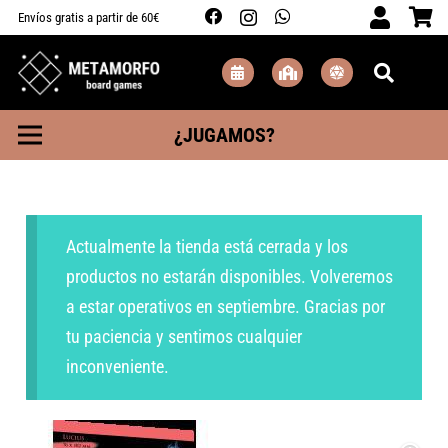
Envíos gratis a partir de 60€
¿JUGAMOS?
Actualmente la tienda está cerrada y los
productos no estarán disponibles. Volveremos
a estar operativos en septiembre. Gracias por
tu paciencia y sentimos cualquier
inconveniente.