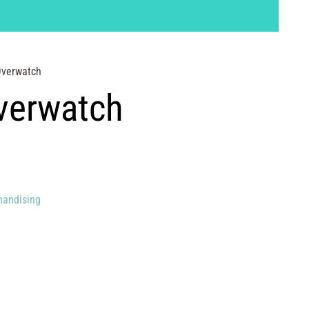
Overwatch
verwatch
handising