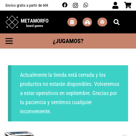
Envíos gratis a partir de 60€
¿JUGAMOS?
Actualmente la tienda está cerrada y los
productos no estarán disponibles. Volveremos
a estar operativos en septiembre. Gracias por
tu paciencia y sentimos cualquier
inconveniente.