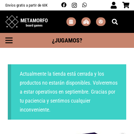
Envíos gratis a partir de 60€
¿JUGAMOS?
Actualmente la tienda está cerrada y los
productos no estarán disponibles. Volveremos
a estar operativos en septiembre. Gracias por
tu paciencia y sentimos cualquier
inconveniente.