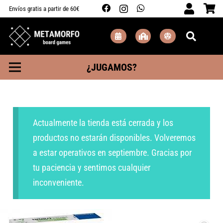
Envíos gratis a partir de 60€
¿JUGAMOS?
Actualmente la tienda está cerrada y los
productos no estarán disponibles. Volveremos
a estar operativos en septiembre. Gracias por
tu paciencia y sentimos cualquier
inconveniente.