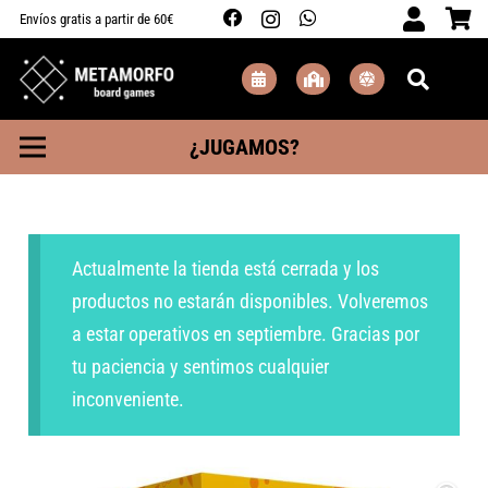
Envíos gratis a partir de 60€
¿JUGAMOS?
Actualmente la tienda está cerrada y los
productos no estarán disponibles. Volveremos
a estar operativos en septiembre. Gracias por
tu paciencia y sentimos cualquier
inconveniente.