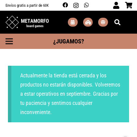
Envíos gratis a partir de 60€
¿JUGAMOS?
Actualmente la tienda está cerrada y los
productos no estarán disponibles. Volveremos
a estar operativos en septiembre. Gracias por
tu paciencia y sentimos cualquier
inconveniente.