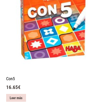
Con5
16.65
€
Leer más