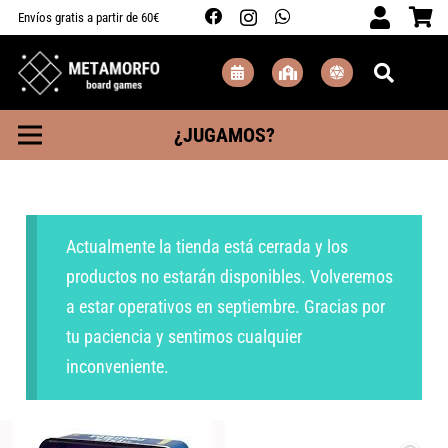
Envíos gratis a partir de 60€
¿JUGAMOS?
Actualmente la tienda está cerrada y los
productos no estarán disponibles. Volveremos
a estar operativos en septiembre. Gracias por
tu paciencia y sentimos cualquier
inconveniente.