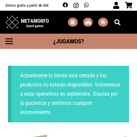
Envíos gratis a partir de 60€
¿JUGAMOS?
Actualmente la tienda está cerrada y los
productos no estarán disponibles. Volveremos
a estar operativos en septiembre. Gracias por
tu paciencia y sentimos cualquier
inconveniente.