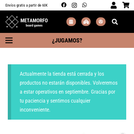
Envíos gratis a partir de 60€
¿JUGAMOS?
Actualmente la tienda está cerrada y los
productos no estarán disponibles. Volveremos
a estar operativos en septiembre. Gracias por
tu paciencia y sentimos cualquier
inconveniente.